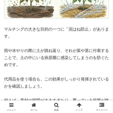
マルチングの大きな目的の一つに「泥はね防止」がありま
す。
雨や水やりの際に土が跳ね返り、それが葉や茎に付着する
ことで、土の中にいる病原菌に感染してしまうのを防ぐた
めです。
代用品を使う場合も、この効果がしっかり発揮されている
かを確認しましょう。
例えば、素材の隙間が大きすぎたり、覆っている範囲が狭
すぎたりすると、結局土が跳ねてしまって意味がありませ
メニュー
ホーム
検索
トップ
サイドバー