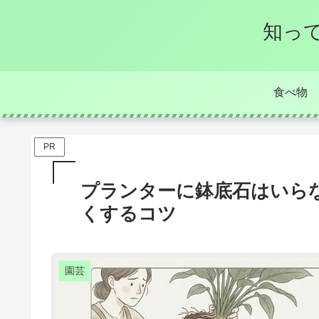
知っ
食べ物
PR
プランターに鉢底石はいら
くするコツ
園芸