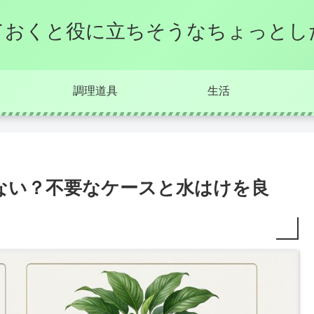
ておくと役に立ちそうなちょっとし
調理道具
生活
ない？不要なケースと水はけを良