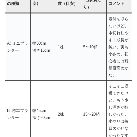
（1株あた
の種類
安）
数（目安）
コメント
り）
場所を取ら
ないけど、
水切れしや
すく成長が
A: ミニプラ
幅30cm、
1株
5〜10鞘
鈍い。実も
ンター
深さ15cm
小さめ。初
心者には難
易度高めか
な。
そこそこ収
穫できたけ
ど、もう少
し深さが欲
B: 標準プラ
幅45cm、
2株
15〜20鞘
しかった。
ンター
深さ20cm
水やりは毎
日欠かせな
かったです