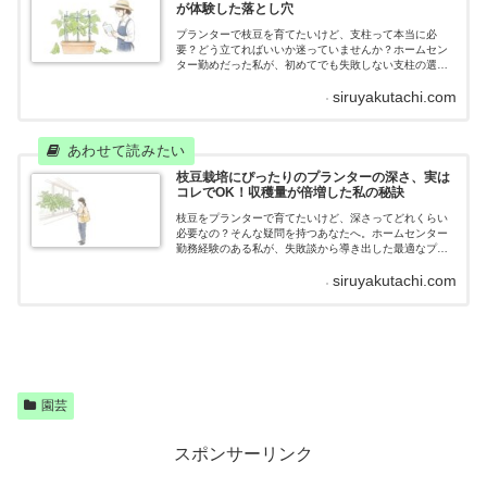
が体験した落とし穴
プランターで枝豆を育てたいけど、支柱って本当に必
要？どう立てればいいか迷っていませんか？ホームセン
ター勤めだった私が、初めてでも失敗しない支柱の選び
方から立て方まで、実体験を交えながらわかりやすく解
siruyakutachi.com
説します。
枝豆栽培にぴったりのプランターの深さ、実は
コレでOK！収穫量が倍増した私の秘訣
枝豆をプランターで育てたいけど、深さってどれくらい
必要なの？そんな疑問を持つあなたへ。ホームセンター
勤務経験のある私が、失敗談から導き出した最適なプラ
ンター深さと、枝豆をたくさん収穫するためのコツをお
siruyakutachi.com
伝えします。狭いベランダでも大丈夫、私と一緒に枝豆
栽培、楽しみませんか？
園芸
スポンサーリンク