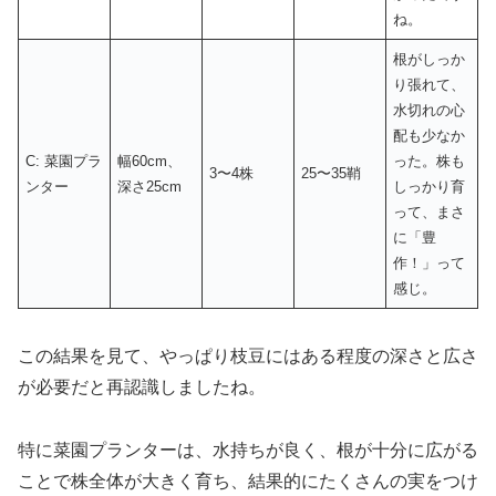
ね。
根がしっか
り張れて、
水切れの心
配も少なか
C: 菜園プラ
幅60cm、
った。株も
3〜4株
25〜35鞘
ンター
深さ25cm
しっかり育
って、まさ
に「豊
作！」って
感じ。
この結果を見て、やっぱり枝豆にはある程度の深さと広さ
が必要だと再認識しましたね。
特に菜園プランターは、水持ちが良く、根が十分に広がる
ことで株全体が大きく育ち、結果的にたくさんの実をつけ