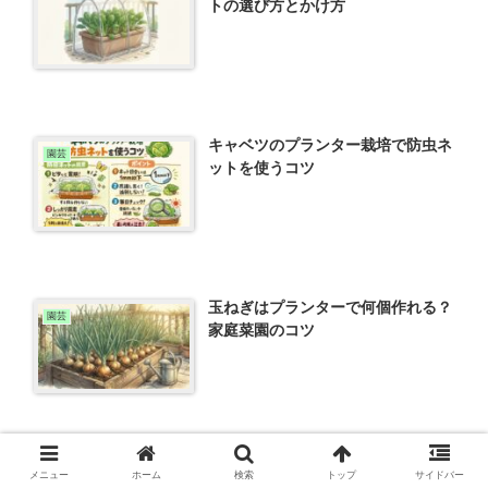
トの選び方とかけ方
キャベツのプランター栽培で防虫ネ
園芸
ットを使うコツ
玉ねぎはプランターで何個作れる？
園芸
家庭菜園のコツ
家庭菜園で失敗しない基本的なこと
メニュー
ホーム
検索
トップ
サイドバー
園芸