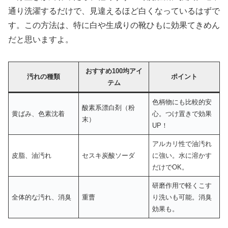
通り洗濯するだけで、見違えるほど白くなっているはずで
す。この方法は、特に白や生成りの靴ひもに効果てきめん
だと思いますよ。
おすすめ100均アイ
汚れの種類
ポイント
テム
色柄物にも比較的安
酸素系漂白剤（粉
黄ばみ、色素沈着
心。つけ置きで効果
末）
UP！
アルカリ性で油汚れ
皮脂、油汚れ
セスキ炭酸ソーダ
に強い。水に溶かす
だけでOK。
研磨作用で軽くこす
全体的な汚れ、消臭
重曹
り洗いも可能。消臭
効果も。